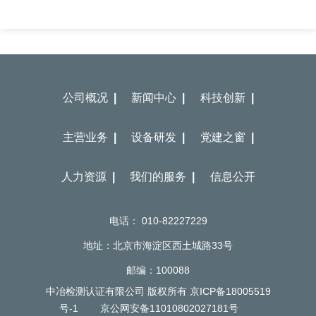
公司概况 |
新闻中心 |
科技创新 |
主营业务 |
设备研发 |
党建之窗 |
人力资源 |
我们的服务 |
信息公开
电话： 010-82227229
地址：北京市海淀区西土城路33号
邮编：100088
中冶检测认证有限公司 版权所有 京ICP备18005519
号-1
京公网安备11010802027181号