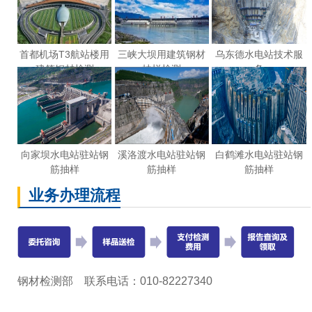
首都机场T3航站楼用
三峡大坝用建筑钢材
乌东德水电站技术服
建筑钢材检测
抽样检测
务
向家坝水电站驻站钢
溪洛渡水电站驻站钢
白鹤滩水电站驻站钢
筋抽样
筋抽样
筋抽样
业务办理流程
钢材检测部 联系电话：010-82227340