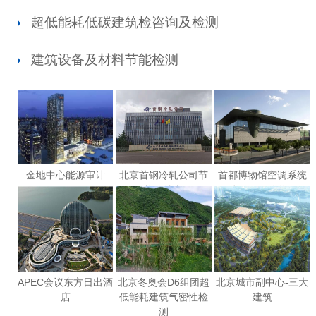
超低能耗低碳建筑检咨询及检测
建筑设备及材料节能检测
金地中心能源审计
北京首钢冷轧公司节
首都博物馆空调系统
能量核定
运行效果测评
APEC会议东方日出酒
北京冬奥会D6组团超
北京城市副中心-三大
店
低能耗建筑气密性检
建筑
测